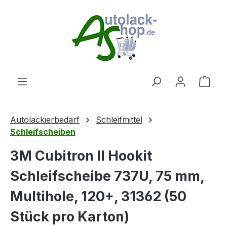
Zum Hauptinhalt springen
Ware
Autolackierbedarf
Schleifmittel
Schleifscheiben
3M Cubitron II Hookit
Schleifscheibe 737U, 75 mm,
Multihole, 120+, 31362 (50
Stück pro Karton)