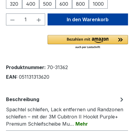
320
400
500
600
800
1000
Produkt Anzahl: Gib den gewünschten We
In den Warenkorb
Produktnummer:
70-31362
EAN:
051131313620
Beschreibung
Spachtel schleifen, Lack entfernen und Randzonen
schleifen – mit der 3M Cubitron II Hookit Purple+
Premium Schleifscheibe Mu…
Mehr