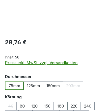
Regulärer Preis:
28,76 €
Inhalt:
50
Preise inkl. MwSt. zzgl. Versandkosten
auswählen
Durchmesser
75mm
125mm
150mm
203mm
(Diese Option ist zurzei
auswählen
Körnung
40
80
120
150
180
220
240
(Diese Option ist zurzeit nicht verfügbar.)