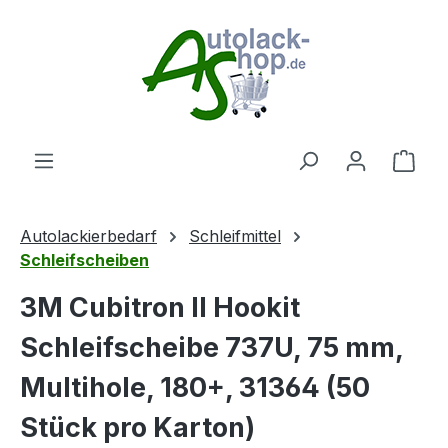
Zum Hauptinhalt springen
Ware
Autolackierbedarf
Schleifmittel
Schleifscheiben
3M Cubitron II Hookit
Schleifscheibe 737U, 75 mm,
Multihole, 180+, 31364 (50
Stück pro Karton)