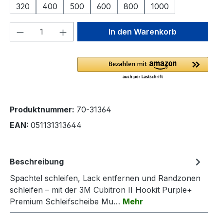
320
400
500
600
800
1000
Produkt Anzahl: Gib den gewünschten We
In den Warenkorb
Produktnummer:
70-31364
EAN:
051131313644
Beschreibung
Spachtel schleifen, Lack entfernen und Randzonen
schleifen – mit der 3M Cubitron II Hookit Purple+
Premium Schleifscheibe Mu…
Mehr