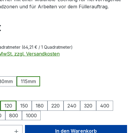
ndzonen und für Arbeiten vor dem Füllerauftrag.
eis:
€
uadratmeter
(64,21 € / 1 Quadratmeter)
. MwSt. zzgl. Versandkosten
ählen
80mm
115mm
ption ist zurzeit nicht verfügbar.)
swählen
120
150
180
220
240
320
400
0
800
1000
 Anzahl: Gib den gewünschten Wert ein 
In den Warenkorb