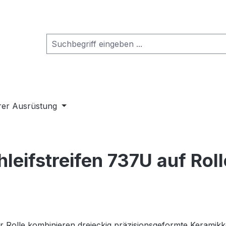
rer Ausrüstung
hleifstreifen 737U auf Rol
der Rolle kombinieren dreieckig präzisionsgeformte Keramik