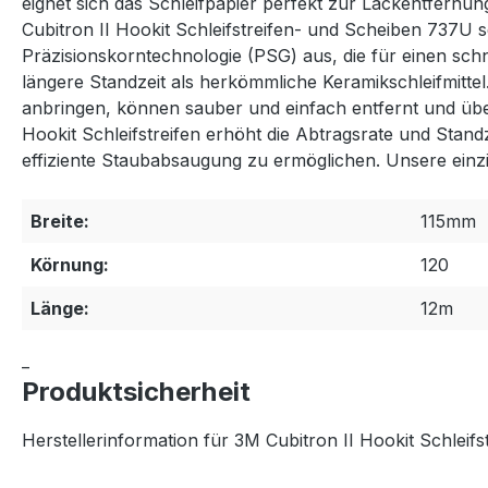
eignet sich das Schleifpapier perfekt zur Lackentfernu
Cubitron II Hookit Schleifstreifen- und Scheiben 737U s
Präzisionskorntechnologie (PSG) aus, die für einen sch
längere Standzeit als herkömmliche Keramikschleifmittel.
anbringen, können sauber und einfach entfernt und übe
Hookit Schleifstreifen erhöht die Abtragsrate und Stan
effiziente Staubabsaugung zu ermöglichen. Unsere einzi
Breite:
115mm
Körnung:
120
Länge:
12m
_
Produktsicherheit
Herstellerinformation für 3M Cubitron II Hookit Schleifs