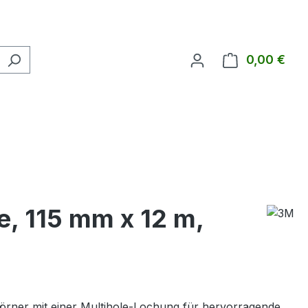
0,00 €
Ware
le, 115 mm x 12 m,
körner mit einer Multihole-Lochung für hervorragende