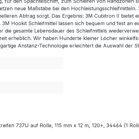
ng, für den Spachtelschliff, zum Schleifen von Randzonen 
etzen neue Maßstäbe bei den Hochleistungsschleifmitteln. 
nelleren Abtrag sorgt. Das Ergebnis: 3M Cubitron II biete
 3M Hookit Schleifmittel lassen sich bequem und fest an ein
r die gesamte Lebensdauer des Schleifmittels wiederverwe
dzeit erheblich. Wir haben Hunderte kleiner Löcher winkelf
gartige Anstanz-Technologie erleichtert die Auswahl der St
treifen 737U auf Rolle, 115 mm x 12 m, 120+, 34464 (1 Roll