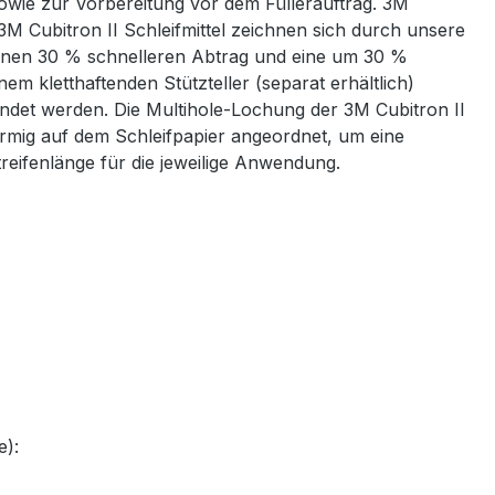
sowie zur Vorbereitung vor dem Füllerauftrag. 3M
3M Cubitron II Schleifmittel zeichnen sich durch unsere
t einen 30 % schnelleren Abtrag und eine um 30 %
em kletthaftenden Stützteller (separat erhältlich)
ndet werden. Die Multihole-Lochung der 3M Cubitron II
örmig auf dem Schleifpapier angeordnet, um eine
reifenlänge für die jeweilige Anwendung.
e):