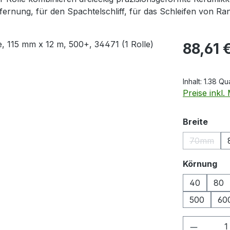
ernung, für den Spachtelschliff, für das Schleifen von Ra
Regulärer Pr
88,61 
Inhalt:
1.38 Q
Preise inkl
ausw
Breite
70mm
(Diese O
au
Körnung
40
80
500
60
Produkt