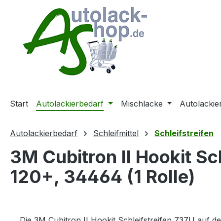
m Hauptinhalt springen
Zur Suche springen
Zur Hauptnavigation springen
Start
Autolackierbedarf
Mischlacke
Autolackie
Autolackierbedarf
Schleifmittel
Schleifstreifen
3M Cubitron II Hookit Sc
120+, 34464 (1 Rolle)
Die 3M Cubitron II Hookit Schleifstreifen 737U auf 