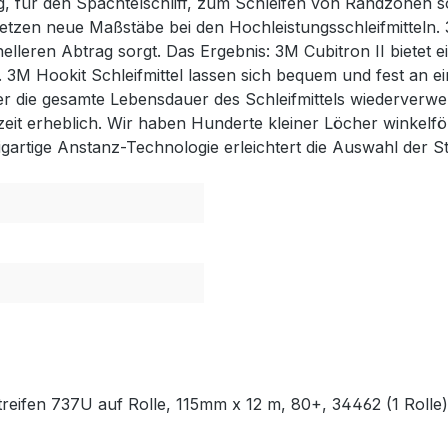
ng, für den Spachtelschliff, zum Schleifen von Randzonen 
etzen neue Maßstäbe bei den Hochleistungsschleifmitteln. 
nelleren Abtrag sorgt. Das Ergebnis: 3M Cubitron II biete
 3M Hookit Schleifmittel lassen sich bequem und fest an ein
r die gesamte Lebensdauer des Schleifmittels wiederverwe
dzeit erheblich. Wir haben Hunderte kleiner Löcher winkelf
gartige Anstanz-Technologie erleichtert die Auswahl der St
streifen 737U auf Rolle, 115mm x 12 m, 80+, 34462 (1 Rolle)