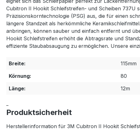
eignet sich das Schleifpapier perfekt zur Lackentfernu
Cubitron II Hookit Schleifstreifen- und Scheiben 737U s
Präzisionskorntechnologie (PSG) aus, die für einen sch
längere Standzeit als herkömmliche Keramikschleifmittel.
anbringen, können sauber und einfach entfernt und übe
Hookit Schleifstreifen erhöht die Abtragsrate und Stan
effiziente Staubabsaugung zu ermöglichen. Unsere einzi
Breite:
115mm
Körnung:
80
Länge:
12m
_
Produktsicherheit
Herstellerinformation für 3M Cubitron II Hookit Schleif