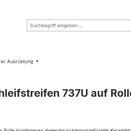
rer Ausrüstung
hleifstreifen 737U auf Rol
der Rolle kombinieren dreieckig präzisionsgeformte Keramik