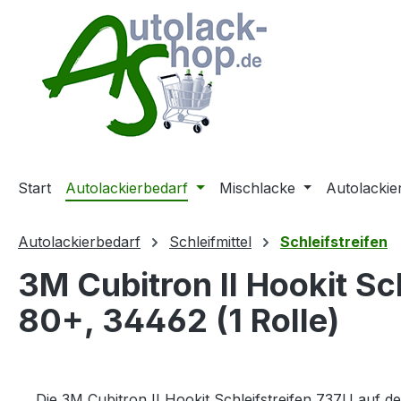
m Hauptinhalt springen
Zur Suche springen
Zur Hauptnavigation springen
Start
Autolackierbedarf
Mischlacke
Autolackie
Autolackierbedarf
Schleifmittel
Schleifstreifen
3M Cubitron II Hookit Sc
80+, 34462 (1 Rolle)
Die 3M Cubitron II Hookit Schleifstreifen 737U auf 