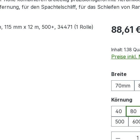
ernung, für den Spachtelschliff, für das Schleifen von Ra
Regulärer Pr
88,61 
Inhalt:
1.38 Q
Preise inkl
ausw
Breite
70mm
au
Körnung
40
80
500
60
Produkt