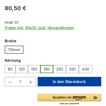
Regulärer Preis:
80,50 €
Inhalt:
50
Preise inkl. MwSt. zzgl. Versandkosten
auswählen
Breite
115mm
auswählen
Körnung
80
120
150
180
220
320
400
Produkt Anzahl: Gib den gewünschten We
In den Warenkorb