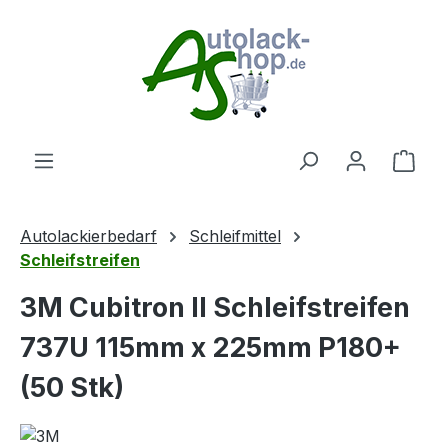
Zum Hauptinhalt springen
Ware
Autolackierbedarf
Schleifmittel
Schleifstreifen
3M Cubitron II Schleifstreifen
737U 115mm x 225mm P180+
(50 Stk)