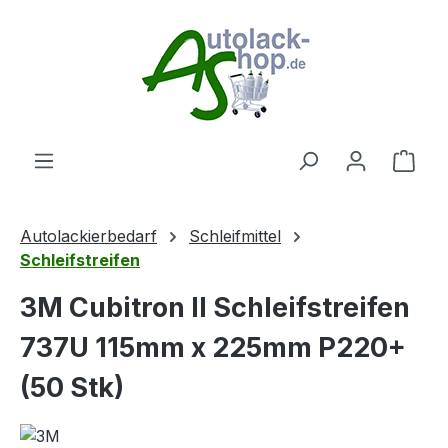
Zum Hauptinhalt springen
Ware
Autolackierbedarf
Schleifmittel
Schleifstreifen
3M Cubitron II Schleifstreifen
737U 115mm x 225mm P220+
(50 Stk)