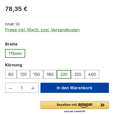
Regulärer Preis:
78,35 €
Inhalt:
50
Preise inkl. MwSt. zzgl. Versandkosten
auswählen
Breite
115mm
auswählen
Körnung
80
120
150
180
220
320
400
Produkt Anzahl: Gib den gewünschten We
In den Warenkorb