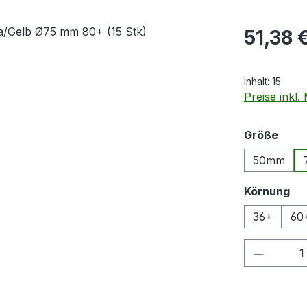
Regulärer Pr
51,38 
Inhalt:
15
Preise inkl
ausw
Größe
50mm
au
Körnung
36+
60
Produkt