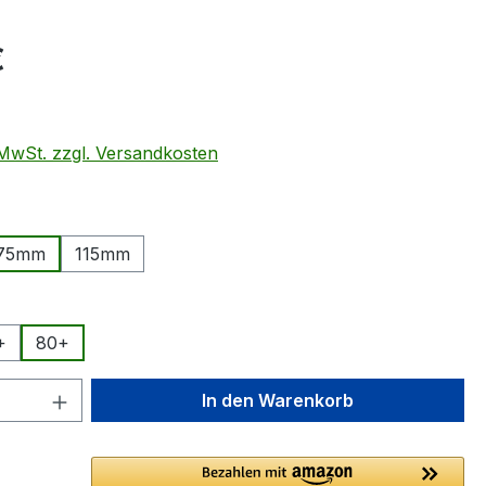
eis:
€
. MwSt. zzgl. Versandkosten
ählen
75mm
115mm
swählen
+
80+
 Anzahl: Gib den gewünschten Wert ein 
In den Warenkorb