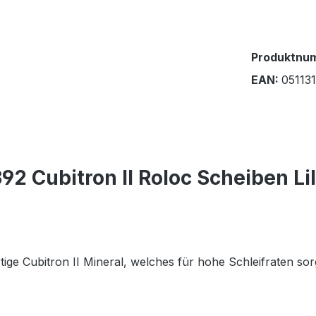
Produktnu
EAN:
05113
2 Cubitron II Roloc Scheiben Li
ige Cubitron II Mineral, welches für hohe Schleifraten s