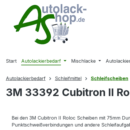
m Hauptinhalt springen
Zur Suche springen
Zur Hauptnavigation springen
Start
Autolackierbedarf
Mischlacke
Autolackie
Autolackierbedarf
Schleifmittel
Schleifscheiben
3M 33392 Cubitron II Ro
Bei den 3M Cubitron II Roloc Scheiben mit 75mm Dur
Punktschweißverbindungen und andere Schleifaufga