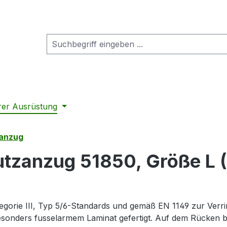
rer Ausrüstung
ranzug
zanzug 51850, Größe L (
rie III, Typ 5/6-Standards und gemäß EN 1149 zur Verringe
esonders fusselarmem Laminat gefertigt. Auf dem Rücken 