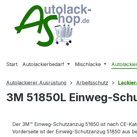
m Hauptinhalt springen
Zur Suche springen
Zur Hauptnavigation springen
Start
Autolackierbedarf
Mischlacke
Autolackie
Autolackierer Ausrüstung
Arbeitsschutz
Lackie
3M 51850L Einweg-Schut
Der 3M™ Einweg-Schutzanzug 51850 ist nach CE-Katego
Vorderseite ist der Einweg-Schutzanzug 51850 aus b