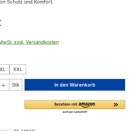
 von Schutz und Komfort.
eis:
€
. MwSt. zzgl. Versandkosten
ählen
XL
XXL
 Anzahl: Gib den gewünschten Wert ein 
Stk
In den Warenkorb