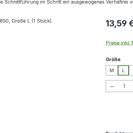
kte Schnittführung im Schritt ein ausgewogenes Verhältnis
Regulärer Pr
13,59 
Preise inkl
ausw
Größe
M
L
Produkt