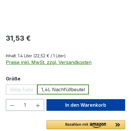
Regulärer Preis:
31,53 €
Inhalt:
1.4 Liter
(22,52 € / 1 Liter)
Preise inkl. MwSt. zzgl. Versandkosten
auswählen
Größe
250g Tube
1,4L Nachfüllbeutel
(Diese Option ist zurzeit nicht verfügbar.)
Produkt Anzahl: Gib den gewünschten We
In den Warenkorb