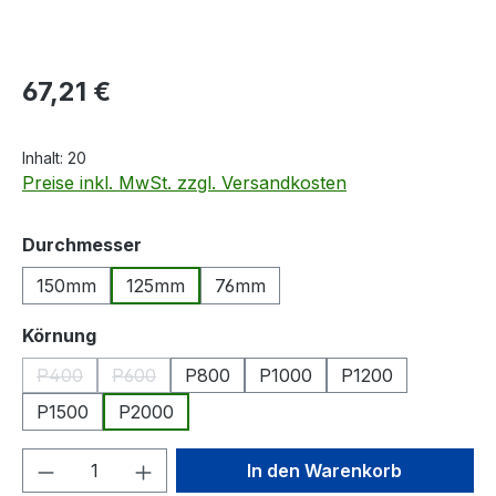
Regulärer Preis:
67,21 €
Inhalt:
20
Preise inkl. MwSt. zzgl. Versandkosten
auswählen
Durchmesser
150mm
125mm
76mm
auswählen
Körnung
P400
P600
P800
P1000
P1200
(Diese Option ist zurzeit nicht verfügbar.)
(Diese Option ist zurzeit nicht verfügbar.)
P1500
P2000
Produkt Anzahl: Gib den gewünschten We
In den Warenkorb