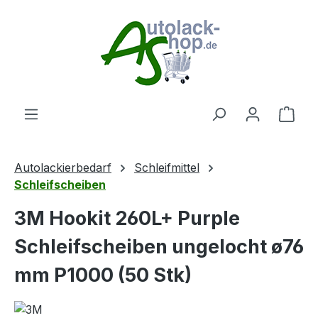
Zum Hauptinhalt springen
Ware
Autolackierbedarf
Schleifmittel
Schleifscheiben
3M Hookit 260L+ Purple
Schleifscheiben ungelocht ø76
mm P1000 (50 Stk)