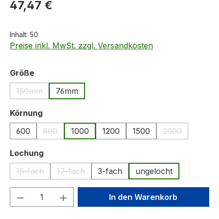
Regulärer Preis:
47,47 €
Inhalt:
50
Preise inkl. MwSt. zzgl. Versandkosten
auswählen
Größe
150mm
76mm
(Diese Option ist zurzeit nicht verfügbar.)
auswählen
Körnung
600
800
1000
1200
1500
2000
(Diese Option ist zurzeit nicht verfügbar.)
(Diese Option i
auswählen
Lochung
15-fach
17-fach
3-fach
ungelocht
(Diese Option ist zurzeit nicht verfügbar.)
(Diese Option ist zurzeit nicht verfügbar.)
Produkt Anzahl: Gib den gewünschten We
In den Warenkorb