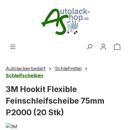
Zum Hauptinhalt springen
Ware
Autolackierbedarf
Schleifmittel
Schleifscheiben
3M Hookit Flexible
Feinschleifscheibe 75mm
P2000 (20 Stk)