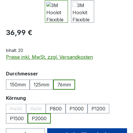
Regulärer Preis:
36,99 €
Inhalt:
20
Preise inkl. MwSt. zzgl. Versandkosten
auswählen
Durchmesser
150mm
125mm
76mm
auswählen
Körnung
P400
P600
P800
P1000
P1200
(Diese Option ist zurzeit nicht verfügbar.)
(Diese Option ist zurzeit nicht verfügbar.)
P1500
P2000
Produkt Anzahl: Gib den gewünschten We