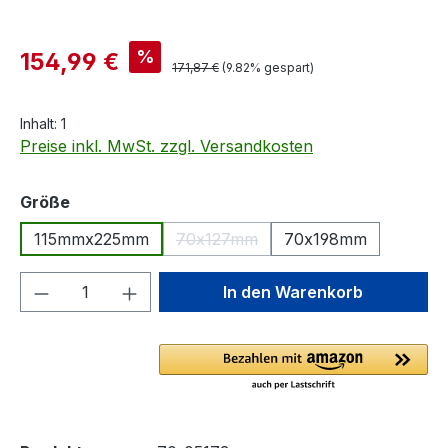
Verkaufspreis:
%
154,99 €
Regulärer Preis:
171,87 €
(9.82% gespart)
Inhalt:
1
Preise inkl. MwSt. zzgl. Versandkosten
auswählen
Größe
115mmx225mm
70x127mm
70x198mm
(Diese Option ist zurzeit nicht verf
Produkt Anzahl: Gib den gewünschten We
In den Warenkorb