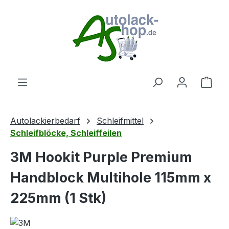
Zum Hauptinhalt springen
Ware
Autolackierbedarf
Schleifmittel
Schleifblöcke, Schleiffeilen
3M Hookit Purple Premium
Handblock Multihole 115mm x
225mm (1 Stk)