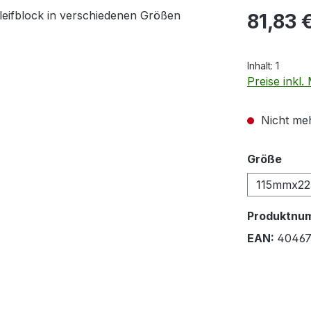
Regulärer Pr
81,83 
Inhalt:
1
Preise inkl
Nicht meh
ausw
Größe
115mmx2
Produktnu
EAN:
40467