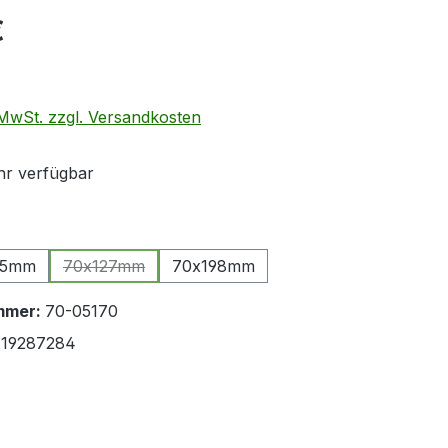
eis:
€
. MwSt. zzgl. Versandkosten
r verfügbar
ählen
25mm
70x127mm
70x198mm
(Diese Option ist zurzeit nicht verfügbar.)
mmer:
70-05170
19287284