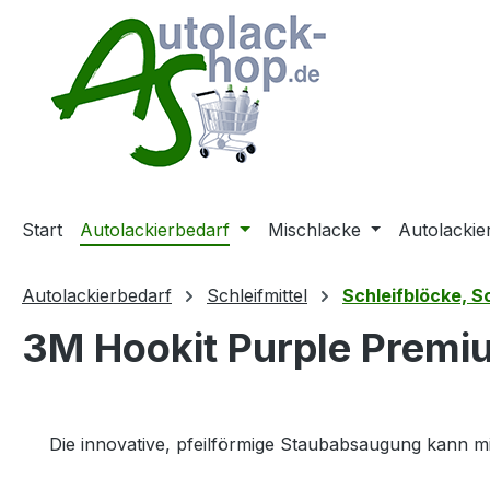
m Hauptinhalt springen
Zur Suche springen
Zur Hauptnavigation springen
Start
Autolackierbedarf
Mischlacke
Autolackie
Autolackierbedarf
Schleifmittel
Schleifblöcke, Sc
3M Hookit Purple Premi
Die innovative, pfeilförmige Staubabsaugung kann mit