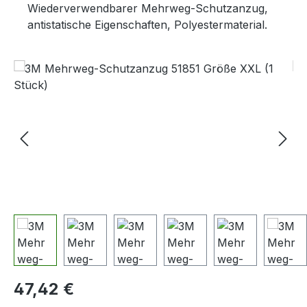
Wiederverwendbarer Mehrweg-Schutzanzug,
antistatische Eigenschaften, Polyestermaterial.
Bildergalerie überspringen
Regulärer Preis:
47,42 €