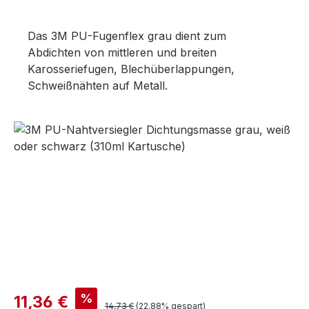
Das 3M PU-Fugenflex grau dient zum
Abdichten von mittleren und breiten
Karosseriefugen, Blechüberlappungen,
Schweißnähten auf Metall.
Bildergalerie überspringen
Verkaufspreis:
%
11,36 €
Regulärer Preis:
14,73 €
(22.88% gespart)