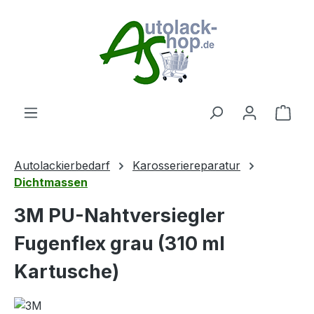
Zum Hauptinhalt springen
Ware
Autolackierbedarf
Karosseriereparatur
Dichtmassen
3M PU-Nahtversiegler
Fugenflex grau (310 ml
Kartusche)