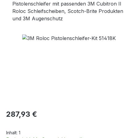
Pistolenschleifer mit passenden 3M Cubitron II
Roloc Schleifscheiben, Scotch-Brite Produkten
und 3M Augenschutz
Bildergalerie überspringen
Regulärer Preis:
287,93 €
Inhalt:
1