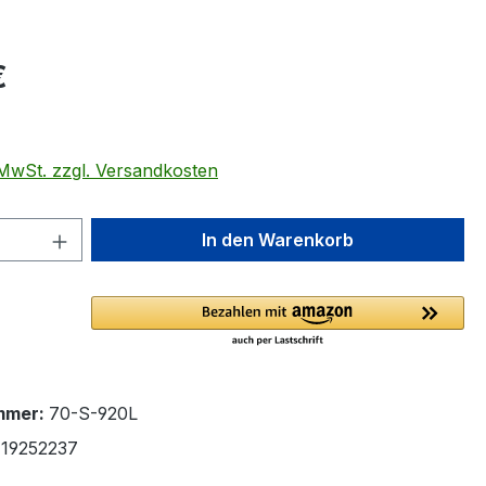
eis:
€
. MwSt. zzgl. Versandkosten
 Anzahl: Gib den gewünschten Wert ein 
In den Warenkorb
mmer:
70-S-920L
19252237