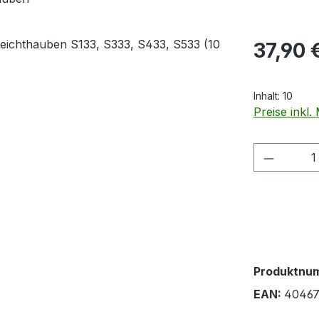
Regulärer Pr
37,90 
Inhalt:
10
Preise inkl
Produkt
Produktnu
EAN:
40467