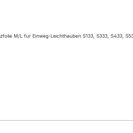
tzfolie M/L für Einweg-Leichthauben S133, S333, S433, S53