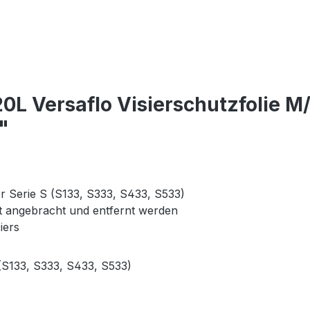
0L Versaflo Visierschutzfolie M
"
 Serie S (S133, S333, S433, S533)
ht angebracht und entfernt werden
iers
(S133, S333, S433, S533)