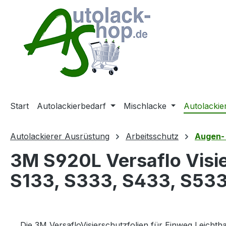
m Hauptinhalt springen
Zur Suche springen
Zur Hauptnavigation springen
Start
Autolackierbedarf
Mischlacke
Autolackie
Autolackierer Ausrüstung
Arbeitsschutz
Augen-
3M S920L Versaflo Visie
S133, S333, S433, S533 
Die 3M VersafloVisierschutzfolien für Einweg Leicht