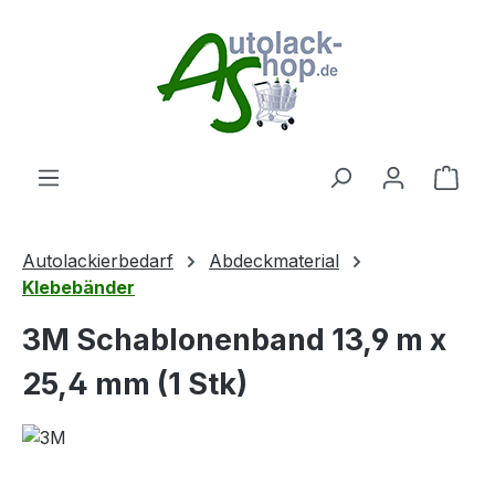
Zum Hauptinhalt springen
Ware
Autolackierbedarf
Abdeckmaterial
Klebebänder
3M Schablonenband 13,9 m x
25,4 mm (1 Stk)