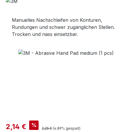
Manuelles Nachschleifen von Konturen,
Rundungen und schwer zugänglichen Stellen.
Trocken und nass einsetzbar.
Bildergalerie überspringen
Verkaufspreis:
%
2,14 €
Regulärer Preis:
2,25 €
(4.89% gespart)