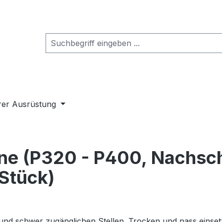
rer Ausrüstung
ne (P320 - P400, Nachsch
Stück)
nd schwer zugänglichen Stellen. Trocken und nass einset