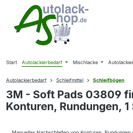
m Hauptinhalt springen
Zur Suche springen
Zur Hauptnavigation springen
Start
Autolackierbedarf
Mischlacke
Autolackie
Autolackierbedarf
Schleifmittel
Schleifbögen
3M - Soft Pads 03809 fi
Konturen, Rundungen, 1 
Manuelles Nachschleifen von Konturen, Rundungen u