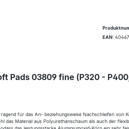
Produktnu
EAN:
40467
ft Pads 03809 fine (P320 - P400
ragend für das An- beziehungsweise Nachschleifen von Ko
l das Material aus Polyurethanschaum als auch der flexibl
sodass das leistungsstarke Aluminiumoxid-Korn ein sehr fe