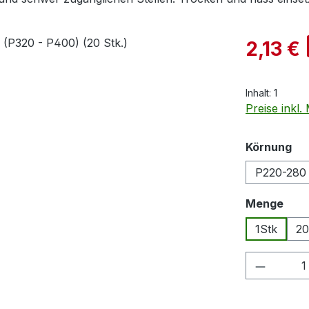
Verkaufspre
2,13 €
Inhalt:
1
Preise inkl
au
Körnung
P220-280
aus
Menge
1Stk
20
Produkt