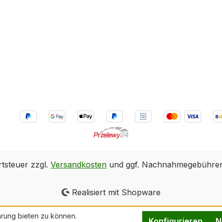
rtsteuer zzgl.
Versandkosten
und ggf. Nachnahmegebühren,
Realisiert mit Shopware
rung bieten zu können.
Konfigurieren
N