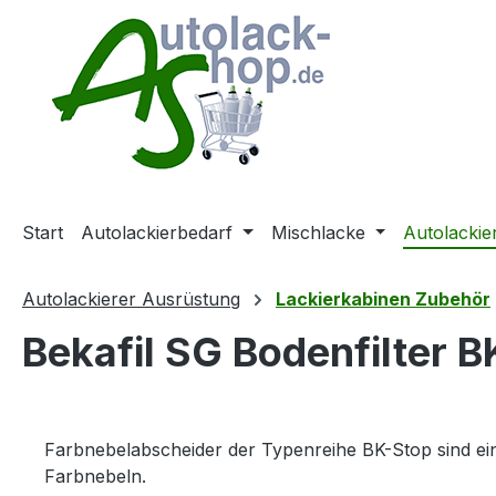
m Hauptinhalt springen
Zur Suche springen
Zur Hauptnavigation springen
Start
Autolackierbedarf
Mischlacke
Autolackie
Autolackierer Ausrüstung
Lackierkabinen Zubehör
Bekafil SG Bodenfilter 
Farbnebelabscheider der Typenreihe BK-Stop sind ein
Farbnebeln.