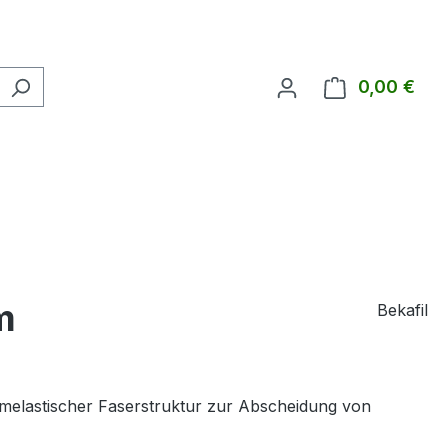
0,00 €
Ware
m
Bekafil
rmelastischer Faserstruktur zur Abscheidung von