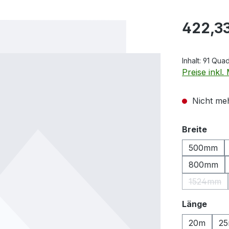
Regulärer Pr
422,3
Inhalt:
91 Qua
Preise inkl
Nicht meh
ausw
Breite
500mm
800mm
1524mm
(Diese 
ausw
Länge
20m
2