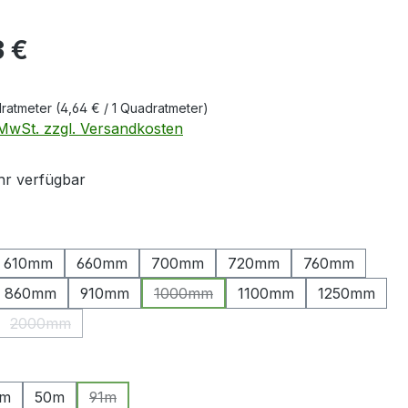
eis:
3 €
dratmeter
(4,64 € / 1 Quadratmeter)
. MwSt. zzgl. Versandkosten
r verfügbar
ählen
610mm
660mm
700mm
720mm
760mm
860mm
910mm
1000mm
1100mm
1250mm
(Diese Option ist zurzeit nicht verfügb
2000mm
Option ist zurzeit nicht verfügbar.)
(Diese Option ist zurzeit nicht verfügbar.)
ählen
5m
50m
91m
(Diese Option ist zurzeit nicht verfügbar.)