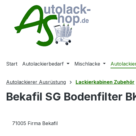
m Hauptinhalt springen
Zur Suche springen
Zur Hauptnavigation springen
Start
Autolackierbedarf
Mischlacke
Autolackie
Autolackierer Ausrüstung
Lackierkabinen Zubehör
Bekafil SG Bodenfilter 
71005 Firma Bekafil