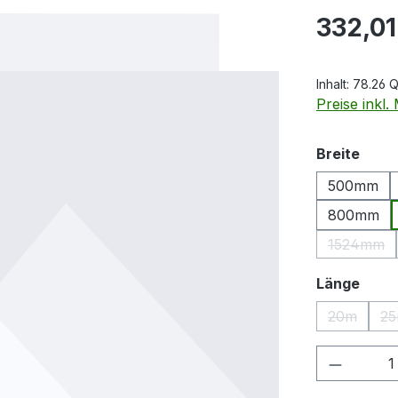
Regulärer Pr
332,01
Inhalt:
78.26 
Preise inkl
ausw
Breite
500mm
800mm
1524mm
(Diese 
ausw
Länge
20m
2
(Diese Opt
Produkt