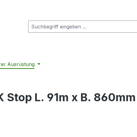
rer Ausrüstung
BK Stop L. 91m x B. 860mm