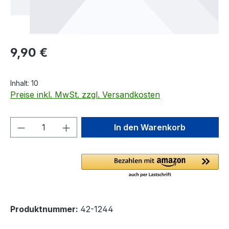
Regulärer Preis:
9,90 €
Inhalt:
10
Preise inkl. MwSt. zzgl. Versandkosten
Produkt Anzahl: Gib den gewünschten We
In den Warenkorb
Produktnummer:
42-1244