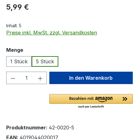
Regulärer Preis:
5,99 €
Inhalt:
5
Preise inkl. MwSt. zzgl. Versandkosten
auswählen
Menge
1 Stück
5 Stück
Produkt Anzahl: Gib den gewünschten We
In den Warenkorb
Produktnummer:
42-0020-5
EAN:
4019044020017