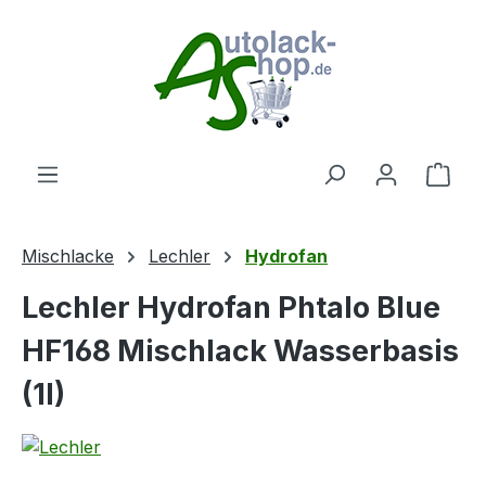
Zum Hauptinhalt springen
Ware
Mischlacke
Lechler
Hydrofan
Lechler Hydrofan Phtalo Blue
HF168 Mischlack Wasserbasis
(1l)