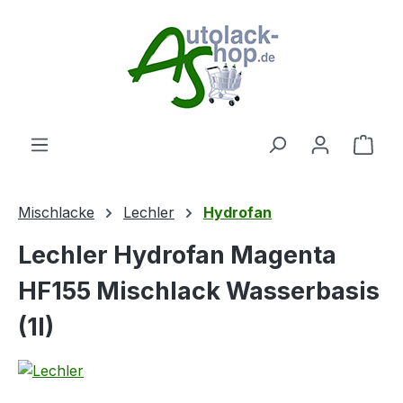
Zum Hauptinhalt springen
Ware
Mischlacke
Lechler
Hydrofan
Lechler Hydrofan Magenta
HF155 Mischlack Wasserbasis
(1l)