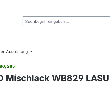
rer Ausrüstung
80, 285
D Mischlack WB829 LAS