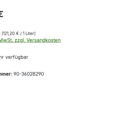
eis:
€
r
(121,20 € / 1 Liter)
. MwSt. zzgl. Versandkosten
r verfügbar
mmer:
90-36028290