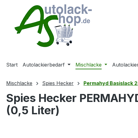
m Hauptinhalt springen
Zur Suche springen
Zur Hauptnavigation springen
Start
Autolackierbedarf
Mischlacke
Autolackie
Mischlacke
Spies Hecker
Permahyd Basislack 2
Spies Hecker PERMAHY
(0,5 Liter)