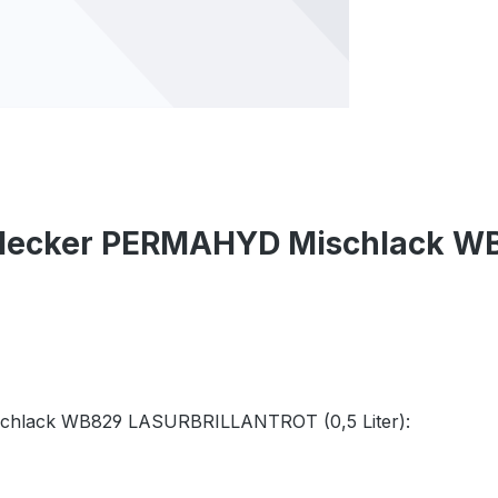
s Hecker PERMAHYD Mischlack W
ischlack WB829 LASURBRILLANTROT (0,5 Liter):