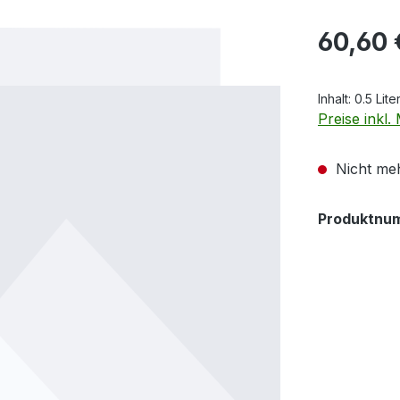
Regulärer Pr
60,60 
Inhalt:
0.5 Lite
Preise inkl
Nicht meh
Produktnu