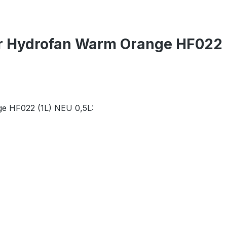
r Hydrofan Warm Orange HF022 (
ge HF022 (1L) NEU 0,5L: