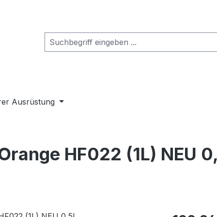
rer Ausrüstung
Orange HF022 (1L) NEU 0
Regulärer Pr