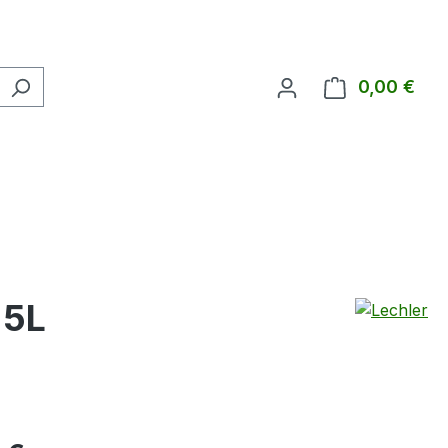
0,00 €
Ware
,5L
eis: