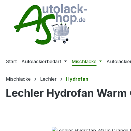
m Hauptinhalt springen
Zur Suche springen
Zur Hauptnavigation springen
Start
Autolackierbedarf
Mischlacke
Autolackie
Mischlacke
Lechler
Hydrofan
Lechler Hydrofan Warm 
Bildergalerie überspringen