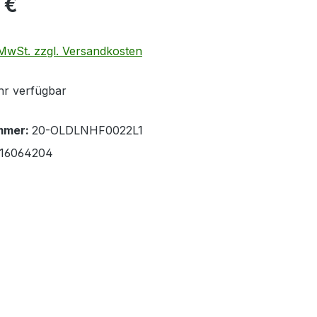
 €
. MwSt. zzgl. Versandkosten
r verfügbar
mmer:
20-OLDLNHF0022L1
16064204