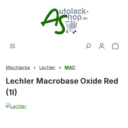
Zum Hauptinhalt springen
Ware
Mischlacke
Lechler
MAC
Lechler Macrobase Oxide Red
(1l)