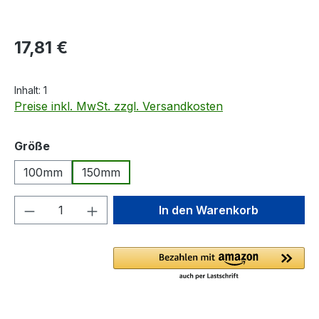
Regulärer Preis:
17,81 €
Inhalt:
1
Preise inkl. MwSt. zzgl. Versandkosten
auswählen
Größe
100mm
150mm
Produkt Anzahl: Gib den gewünschten We
In den Warenkorb