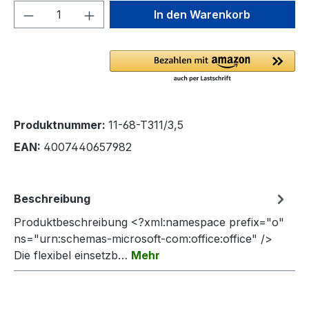
Produkt Anzahl: Gib den gewünschten We
In den Warenkorb
Produktnummer:
11-68-T311/3,5
EAN:
4007440657982
Beschreibung
Produktbeschreibung <?xml:namespace prefix="o"
ns="urn:schemas-microsoft-com:office:office" />
Die flexibel einsetzb…
Mehr