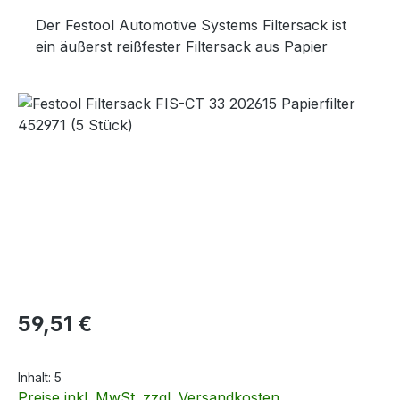
Der Festool Automotive Systems Filtersack ist
ein äußerst reißfester Filtersack aus Papier
Bildergalerie überspringen
Regulärer Preis:
59,51 €
Inhalt:
5
Preise inkl. MwSt. zzgl. Versandkosten