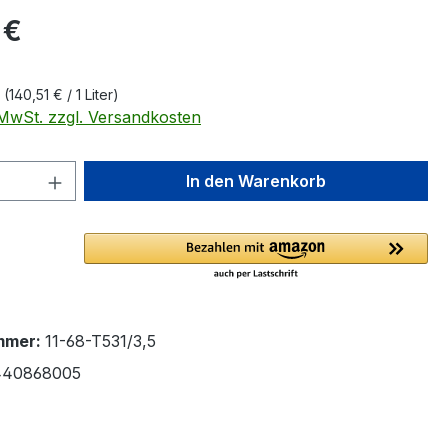
eis:
 €
r
(140,51 € / 1 Liter)
. MwSt. zzgl. Versandkosten
 Anzahl: Gib den gewünschten Wert ein 
In den Warenkorb
mmer:
11-68-T531/3,5
440868005