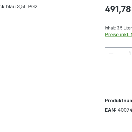
Regulärer Pr
491,78
Inhalt:
3.5 Lite
Preise inkl
Produkt
Produktnu
EAN:
4007