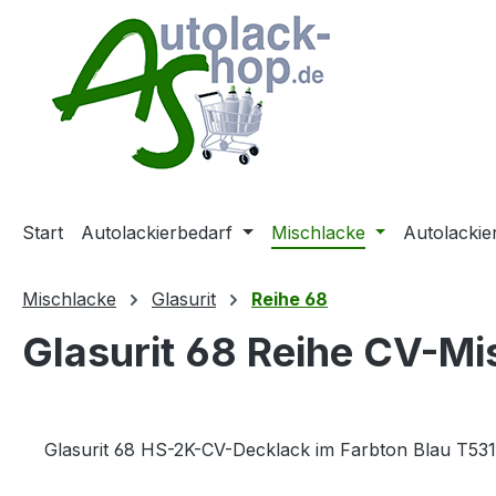
m Hauptinhalt springen
Zur Suche springen
Zur Hauptnavigation springen
Start
Autolackierbedarf
Mischlacke
Autolackie
Mischlacke
Glasurit
Reihe 68
Glasurit 68 Reihe CV-Mi
Glasurit 68 HS-2K-CV-Decklack im Farbton Blau T531 