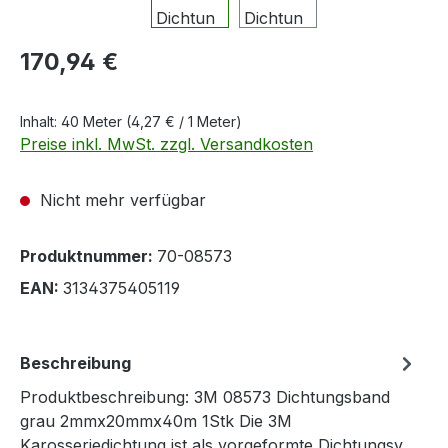
Regulärer Preis:
170,94 €
Inhalt:
40 Meter
(4,27 € / 1 Meter)
Preise inkl. MwSt. zzgl. Versandkosten
Nicht mehr verfügbar
Produktnummer:
70-08573
EAN:
3134375405119
Beschreibung
Produktbeschreibung: 3M 08573 Dichtungsband
grau 2mmx20mmx40m 1Stk Die 3M
Karosseriedichtung ist als vorgeformte Dichtungsv…