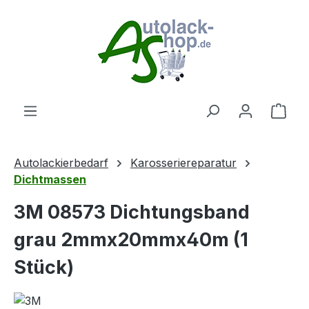
Zum Hauptinhalt springen
Ware
Autolackierbedarf
Karosseriereparatur
Dichtmassen
3M 08573 Dichtungsband
grau 2mmx20mmx40m (1
Stück)