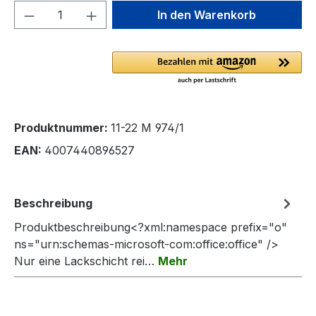
Produkt Anzahl: Gib den gewünschten We
In den Warenkorb
Produktnummer:
11-22 M 974/1
EAN:
4007440896527
Beschreibung
Produktbeschreibung<?xml:namespace prefix="o"
ns="urn:schemas-microsoft-com:office:office" />
Nur eine Lackschicht rei…
Mehr