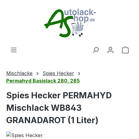
Zum Hauptinhalt springen
Ware
Mischlacke
Spies Hecker
Permahyd Basislack 280, 285
Spies Hecker PERMAHYD
Mischlack WB843
GRANADAROT (1 Liter)