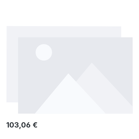
Bildergalerie überspringen
Regulärer Preis:
103,06 €