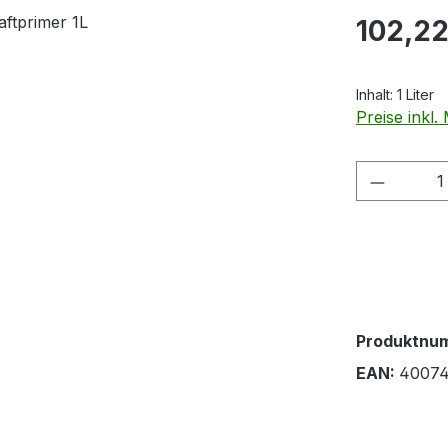
Regulärer Pr
102,22
Inhalt:
1 Liter
Preise inkl
Produkt
Produktnu
EAN:
4007