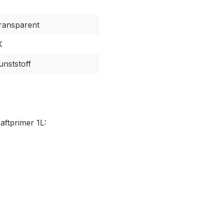
ransparent
K
unststoff
aftprimer 1L: