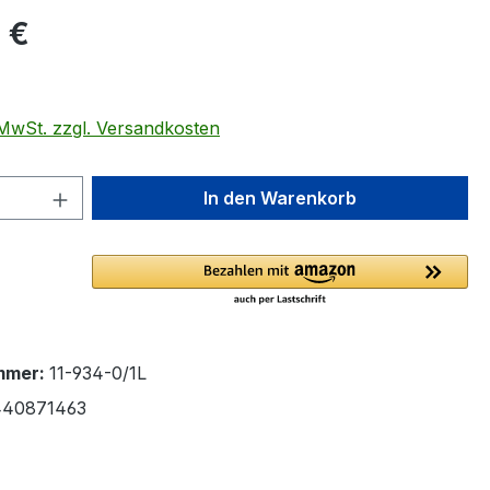
eis:
 €
. MwSt. zzgl. Versandkosten
 Anzahl: Gib den gewünschten Wert ein 
In den Warenkorb
mmer:
11-934-0/1L
440871463