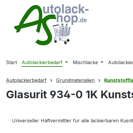
m Hauptinhalt springen
Zur Suche springen
Zur Hauptnavigation springen
Start
Autolackierbedarf
Mischlacke
Autolackie
Autolackierbedarf
Grundmaterialien
Kunststoffl
Glasurit 934-0 1K Kunst
Universeller Haftvermittler für alle lackierbaren Kus