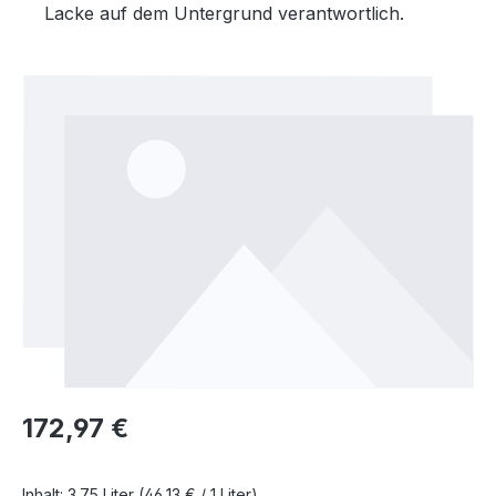
Lacke auf dem Untergrund verantwortlich.
Bildergalerie überspringen
Regulärer Preis:
172,97 €
Inhalt:
3.75 Liter
(46,13 € / 1 Liter)