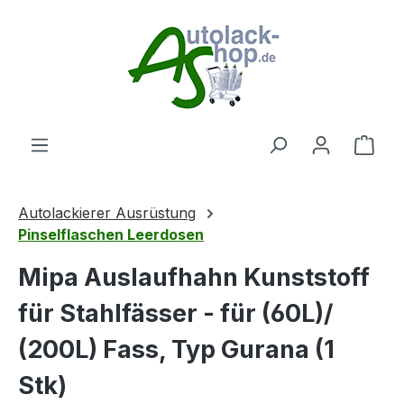
Zum Hauptinhalt springen
Ware
Autolackierer Ausrüstung
Pinselflaschen Leerdosen
Mipa Auslaufhahn Kunststoff
für Stahlfässer - für (60L)/
(200L) Fass, Typ Gurana (1
Stk)