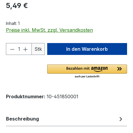
Regulärer Preis:
5,49 €
Inhalt:
1
Preise inkl. MwSt. zzgl. Versandkosten
Produkt Anzahl: Gib den gewünschten We
Stk
In den Warenkorb
Produktnummer:
10-451850001
Beschreibung