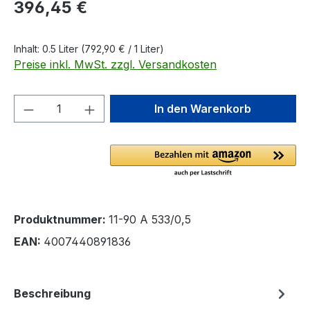
Regulärer Preis:
396,45 €
Inhalt:
0.5 Liter
(792,90 € / 1 Liter)
Preise inkl. MwSt. zzgl. Versandkosten
Produkt Anzahl: Gib den gewünschten We
In den Warenkorb
Produktnummer:
11-90 A 533/0,5
EAN:
4007440891836
Beschreibung