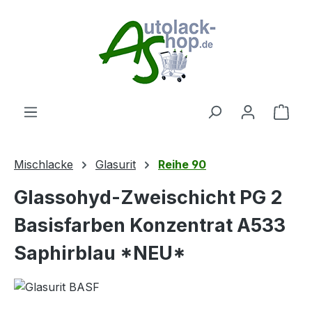
Zum Hauptinhalt springen
Ware
Mischlacke
Glasurit
Reihe 90
Glassohyd-Zweischicht PG 2
Basisfarben Konzentrat A533
Saphirblau *NEU*