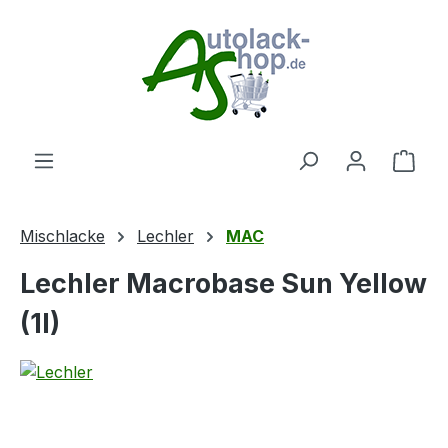
Zum Hauptinhalt springen
Ware
Mischlacke
Lechler
MAC
Lechler Macrobase Sun Yellow
(1l)