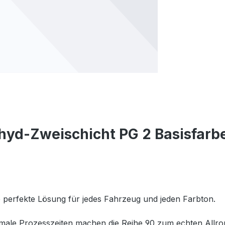
hyd-Zweischicht PG 2 Basisfarb
e perfekte Lösung für jedes Fahrzeug und jeden Farbton.
imale Prozesszeiten machen die Reihe 90 zum echten Allr