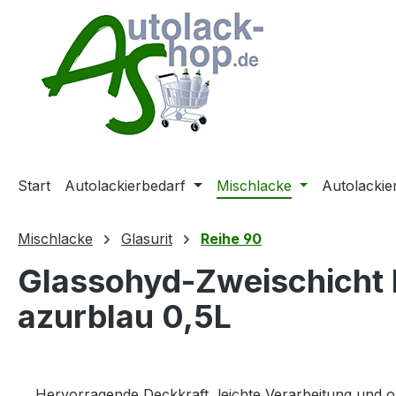
m Hauptinhalt springen
Zur Suche springen
Zur Hauptnavigation springen
Start
Autolackierbedarf
Mischlacke
Autolackie
Mischlacke
Glasurit
Reihe 90
Glassohyd-Zweischicht 
azurblau 0,5L
Hervorragende Deckkraft, leichte Verarbeitung und o