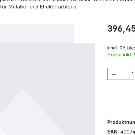
ür Metallic- und Effekt-Farbtöne.
Regulärer Pr
396,45
Inhalt:
0.5 Lite
Preise inkl
Produkt
Produktnu
EAN:
4007