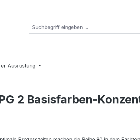
rer Ausrüstung
PG 2 Basisfarben-Konzen
ptimale Prozesszeiten machen die Reihe 90 in dem Farbton