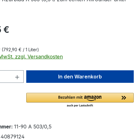
eis:
 €
r
(792,90 € / 1 Liter)
. MwSt. zzgl. Versandkosten
 Anzahl: Gib den gewünschten Wert ein 
In den Warenkorb
mmer:
11-90 A 503/0,5
440879124