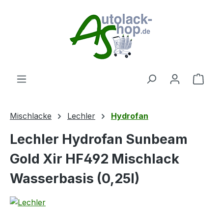
Zum Hauptinhalt springen
Ware
Mischlacke
Lechler
Hydrofan
Lechler Hydrofan Sunbeam
Gold Xir HF492 Mischlack
Wasserbasis (0,25l)