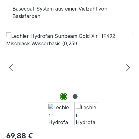
Basecoat-System aus einer Vielzahl von
Basisfarben
Bildergalerie überspringen
Regulärer Preis:
69,88 €