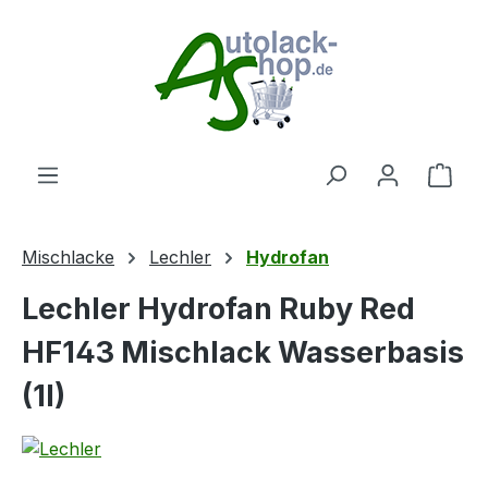
Zum Hauptinhalt springen
Ware
Mischlacke
Lechler
Hydrofan
Lechler Hydrofan Ruby Red
HF143 Mischlack Wasserbasis
(1l)