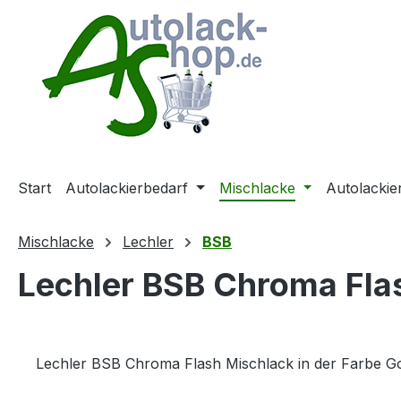
m Hauptinhalt springen
Zur Suche springen
Zur Hauptnavigation springen
Start
Autolackierbedarf
Mischlacke
Autolackie
Mischlacke
Lechler
BSB
Lechler BSB Chroma Flas
Lechler BSB Chroma Flash Mischlack in der Farbe G