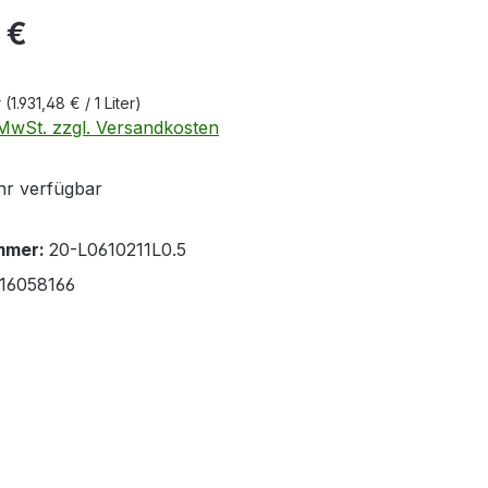
eis:
 €
r
(1.931,48 € / 1 Liter)
. MwSt. zzgl. Versandkosten
r verfügbar
mmer:
20-L0610211L0.5
16058166