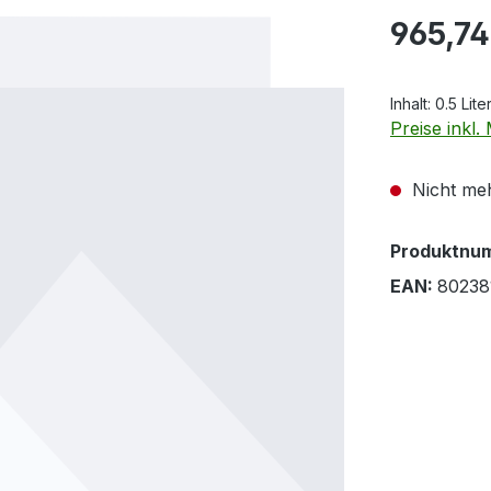
Regulärer Pr
965,74
Inhalt:
0.5 Lite
Preise inkl
Nicht meh
Produktnu
EAN:
80238