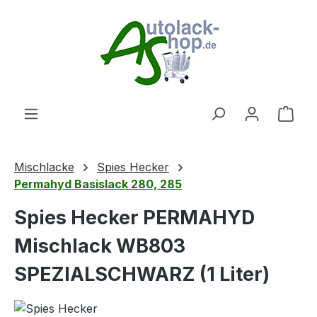
Zum Hauptinhalt springen
Ware
Mischlacke
Spies Hecker
Permahyd Basislack 280, 285
Spies Hecker PERMAHYD
Mischlack WB803
SPEZIALSCHWARZ (1 Liter)