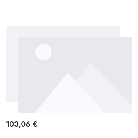
Bildergalerie überspringen
Regulärer Preis:
103,06 €