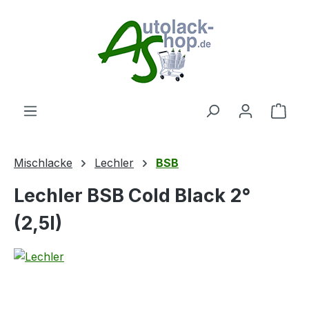
Zum Hauptinhalt springen
Ware
Mischlacke
Lechler
BSB
Lechler BSB Cold Black 2°
(2,5l)