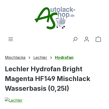
Zum Hauptinhalt springen
Ware
Mischlacke
Lechler
Hydrofan
Lechler Hydrofan Bright
Magenta HF149 Mischlack
Wasserbasis (0,25l)