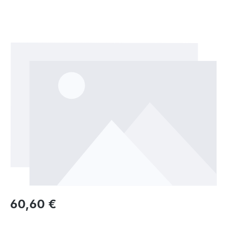
Bildergalerie überspringen
Regulärer Preis:
60,60 €